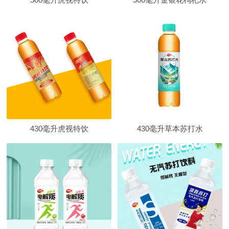
430毫升虎视特饮
430毫升草本苏打水