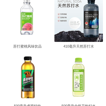
苏打蜜桃风味饮品
410毫升天然苏打水
500毫升虎视特饮
500毫升金银花枸杞水