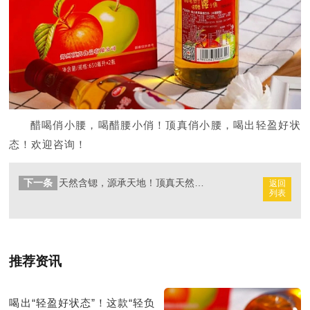
醋喝俏小腰，喝醋腰小俏！顶真俏小腰，喝出轻盈好状
态！欢迎咨询！
下一条
天然含锶，源承天地！顶真天然苏打水——经销商掘金饮水赛道的“矿藏级”机遇！
返回
列表
推荐资讯
喝出“轻盈好状态”！这款“轻负