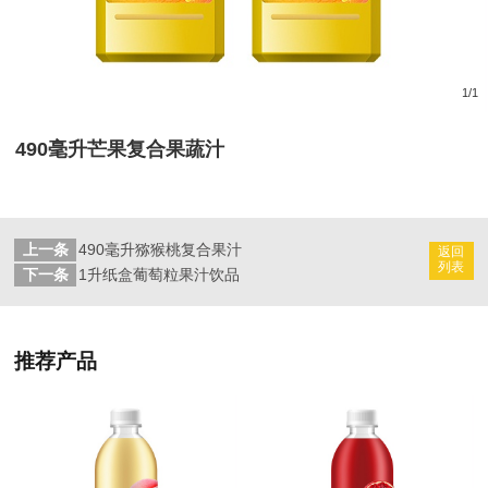
1
/
1
490毫升芒果复合果蔬汁
上一条
490毫升猕猴桃复合果汁
返回
列表
下一条
1升纸盒葡萄粒果汁饮品
推荐产品