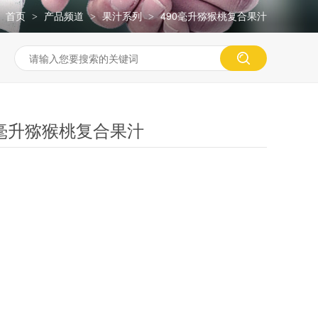
：
首页
产品频道
果汁系列
490毫升猕猴桃复合果汁
>
>
>
0毫升猕猴桃复合果汁