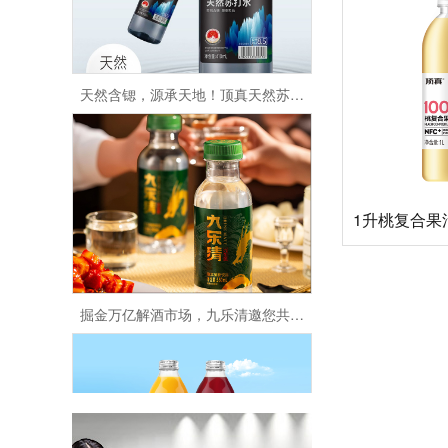
天然含锶，源承天地！顶真天然苏打水——经销商掘金饮水赛道的“矿藏级”机遇！
1升桃复合果
掘金万亿解酒市场，九乐清邀您共启财富新蓝海！