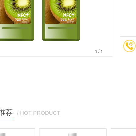
1
/1
推荐
/ HOT PRODUCT