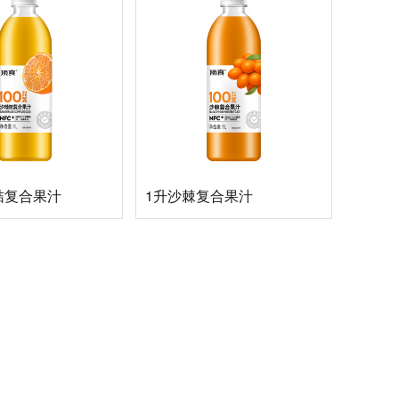
桔复合果汁
1升沙棘复合果汁